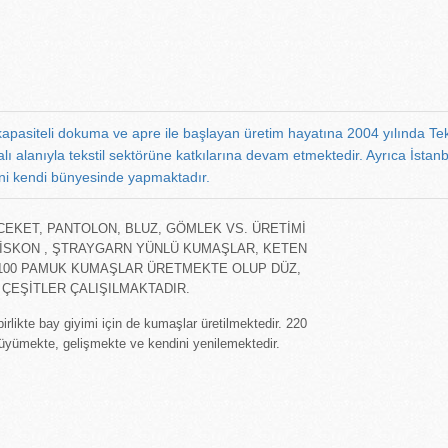
apasiteli dokuma ve apre ile başlayan üretim hayatına 2004 yılında Tek
ı alanıyla tekstil sektörüne katkılarına devam etmektedir. Ayrıca İsta
ini kendi bünyesinde yapmaktadır.
EKET, PANTOLON, BLUZ, GÖMLEK VS. ÜRETİMİ
İVİSKON , ŞTRAYGARN YÜNLÜ KUMAŞLAR, KETEN
%100 PAMUK KUMAŞLAR ÜRETMEKTE OLUP DÜZ,
 ÇEŞİTLER ÇALIŞILMAKTADIR.
irlikte bay giyimi için de kumaşlar üretilmektedir. 220
büyümekte, gelişmekte ve kendini yenilemektedir.